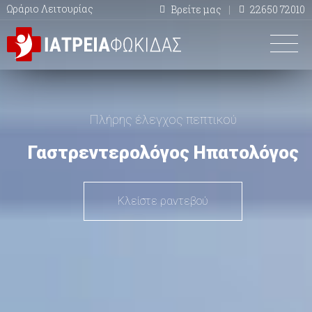
Ωράριο Λειτουρίας
Βρείτε μας
22650 72010
Πλήρης έλεγχος πεπτικού
Γαστρεντερολόγος Ηπατολόγος
Κλείστε ραντεβού